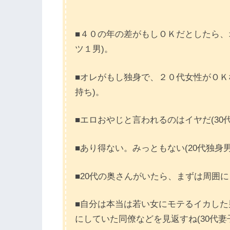
■４０の年の差がもしＯＫだとしたら、
ツ１男)。
■オレがもし独身で、２０代女性がＯＫ
持ち)。
■エロおやじと言われるのはイヤだ(30
■あり得ない。みっともない(20代独身男
■20代の奥さんがいたら、まずは周囲に
■自分は本当は若い女にモテるイカし
にしていた同僚などを見返すね(30代妻