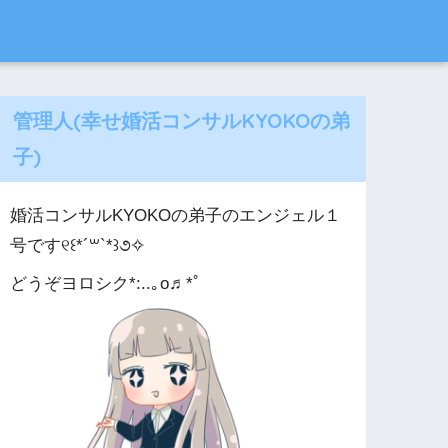
管理人(幸せ婚活コンサルKYOKOの弟
子)
婚活コンサルKYOKOの弟子のエンジェル１
号です୧꒰*´꒳`*꒱૭✧
どうぞヨロシク*:..｡o♬*ﾟ