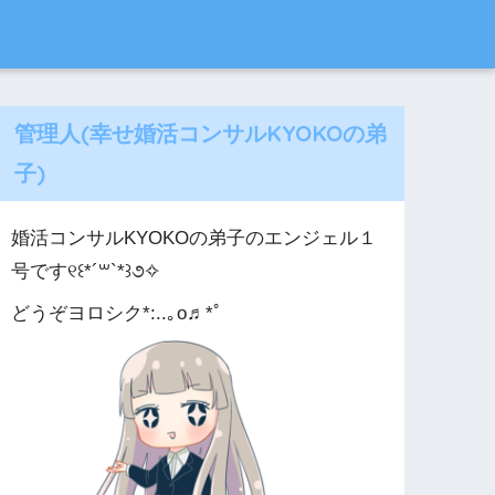
管理人(幸せ婚活コンサルKYOKOの弟
子)
婚活コンサルKYOKOの弟子のエンジェル１
号です୧꒰*´꒳`*꒱૭✧
どうぞヨロシク*:..｡o♬*ﾟ